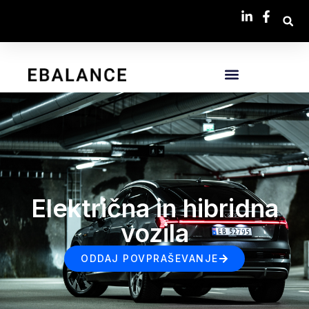
Električna in hibridna
vozila
ODDAJ POVPRAŠEVANJE