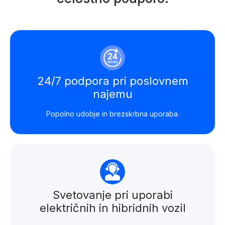
24/7 podpora pri poslovnem
najemu
Popolno udobje in brezskrbna uporaba.
Svetovanje pri uporabi
električnih in hibridnih vozil