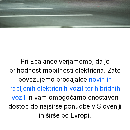
Pri Ebalance verjamemo, da je
prihodnost mobilnosti električna. Zato
povezujemo prodajalce
novih in
rabljenih električnih vozil ter hibridnih
vozil
in vam omogočamo enostaven
dostop do najširše ponudbe v Sloveniji
in širše po Evropi.