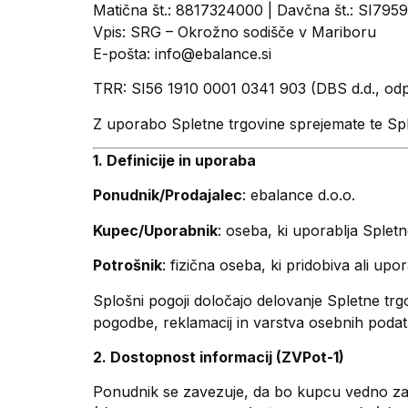
Matična št.: 8817324000 | Davčna št.: SI795
Vpis: SRG – Okrožno sodišče v Mariboru
E-pošta: info@ebalance.si
TRR: SI56 1910 0001 0341 903 (DBS d.d., odpr
Z uporabo Spletne trgovine sprejemate te Sp
1. Definicije in uporaba
Ponudnik/Prodajalec
: ebalance d.o.o.
Kupec/Uporabnik
: oseba, ki uporablja Splet
Potrošnik
: fizična oseba, ki pridobiva ali upo
Splošni pogoji določajo delovanje Spletne trg
pogodbe, reklamacij in varstva osebnih podat
2. Dostopnost informacij (ZVPot-1)
Ponudnik se zavezuje, da bo kupcu vedno zag