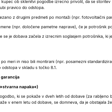
 je kupec ob sklenitvi pogodbe izrecno privolil, da se storit
ubi pravico do odstopa.
vezano z drugimi predmeti po montaži (npr. fotovoltaični pan
namene (npr. določene pametne naprave), če je potrošnik po
e se je dobava začela z izrecnim soglasjem potrošnika, ki j
 po meri in niso bili montirani (npr. posamezni standardizira
 odstopa v skladu s točko 8.1.
 garancija
(»stvarna napaka«)
godbo, ki se pokaže v dveh letih od dobave (za rabljeno bl
aže v enem letu od dobave, se domneva, da je obstajala že