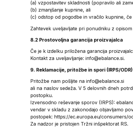
(a) vzpostavitev skladnosti (popravilo ali zam
(b) zmanjšanje kupnine, ali
(c) odstop od pogodbe in vračilo kupnine, če 
Zahtevek uveljavljate pri ponudniku z opisom 
8.2 Prostovoljna garancija proizvajalca
Če je k izdelku priložena garancija proizvajalc
Kontakt za uveljavljanje: info@ebalance.si.
9. Reklamacije, pritožbe in spori (IRPS/ODR)
Pritožbe nam pošljite na info@ebalance.si
ali na naslov sedeža. V 5 delovnih dneh potr
postopku.
Izvensodno reševanje sporov (IRPS): ebalance
vendar v skladu z zakonodajo objavljamo pov
postopek: https://ec.europa.eu/consumers/od
Za nadzor je pristojen Tržni inšpektorat RS.