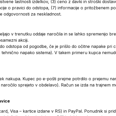
tvene lastnosti izdelkov, (3) ceno z davki in stroški dostave
acije o pravici do odstopa, (7) informacije o pritožbenem p
ke odgovornosti za neskladnost.
ljajo v trenutku oddaje naročila in se lahko spremenijo br
amezni akciji.
do odstopa od pogodbe, če je prišlo do očitne napake pri ce
 za tehnično napako sistema). V takem primeru kupca nemu
ek nakupa. Kupec po e-pošti prejme potrdilo o prejemu nar
 naročilo sprejeto v obdelavo). Račun se izda na trajnem me
avice
card, Visa – kartice izdane v RS) in PayPal. Ponudnik si prid