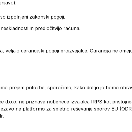
enjavo),
so izpolnjeni zakonski pogoji.
neskladnosti in predložitvijo računa.
a, veljajo garancijski pogoji proizvajalca. Garancija ne omeju
dimo prejem pritožbe, sporočimo, kako dolgo jo bomo obrav
 d.o.o. ne priznava nobenega izvajalca IRPS kot pristojne
ezavo na platformo za spletno reševanje sporov EU (ODR), 
r.