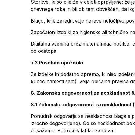
Storitve, ki so bile že v celoti opravljene: če
dnevnega roka in bil ob tem obveščen, da izg
Blago, ki je zaradi svoje narave neločljivo po
Zapečateni izdelki za higienske ali tehnične 
Digitalna vsebina brez materialnega nosilca, č
do odstopa.
7.3 Posebno opozorilo
Za izdelke in dodatno opremo, ki niso izdelani
kupec namesti sam), velja običajna pravica do
8. Zakonska odgovornost za neskladnost &
8.1 Zakonska odgovornost za neskladnost 
Ponudnik odgovarja za neskladnost blaga s po
izrecno dogovorjeno). Če se neskladnost pok
dokažemo. Potrošnik lahko zahteva: