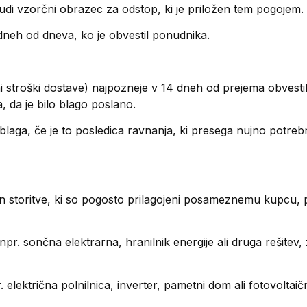
tudi vzorčni obrazec za odstop, ki je priložen tem pogojem.
dneh od dneva, ko je obvestil ponudnika.
stroški dostave) najpozneje v 14 dneh od prejema obvestil
, da je bilo blago poslano.
laga, če je to posledica ravnanja, ki presega nujno potrebn
in storitve, ki so pogosto prilagojeni posameznemu kupcu, p
 npr. sončna elektrarna, hranilnik energije ali druga rešite
. električna polnilnica, inverter, pametni dom ali fotovoltaičn