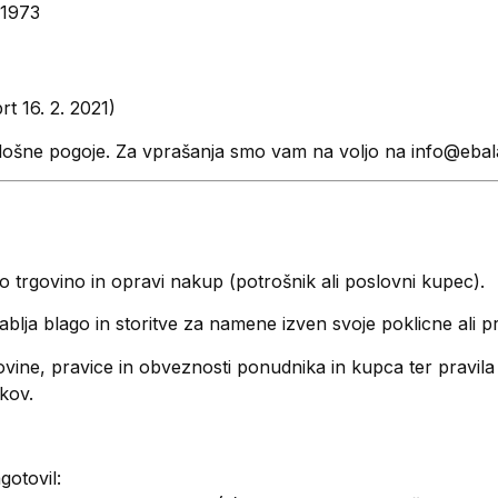
91973
t 16. 2. 2021)
lošne pogoje. Za vprašanja smo vam na voljo na info@ebala
no trgovino in opravi nakup (potrošnik ali poslovni kupec).
rablja blago in storitve za namene izven svoje poklicne ali p
ovine, pravice in obveznosti ponudnika in kupca ter pravila
kov.
otovil: