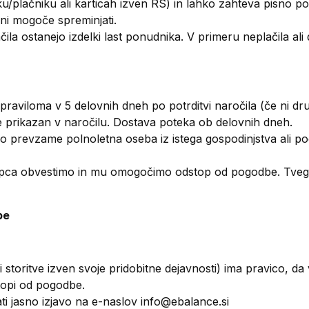
iku/plačniku ali karticah izven RS) in lahko zahteva pisno po
ni mogoče spreminjati.
ila ostanejo izdelki last ponudnika. V primeru neplačila al
raviloma v 5 delovnih dneh po potrditvi naročila (če ni dr
 prikazan v naročilu. Dostava poteka ob delovnih dneh.
ljko prevzame polnoletna oseba iz istega gospodinjstva ali
ca obvestimo in mu omogočimo odstop od pogodbe. Tvegan
be
i storitve izven svoje pridobitne dejavnosti) ima pravico, da
topi od pogodbe.
ti jasno izjavo na e-naslov info@ebalance.si