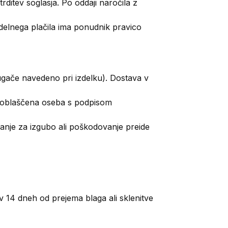
trditev soglasja. Po oddaji naročila z
i delnega plačila ima ponudnik pravico
ugače navedeno pri izdelku). Dostava v
 pooblaščena oseba s podpisom
je za izgubo ali poškodovanje preide
 v 14 dneh od prejema blaga ali sklenitve