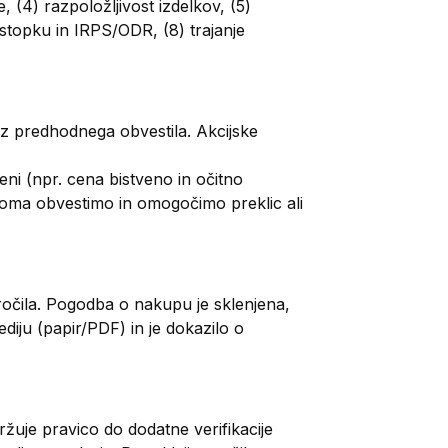
, (4) razpoložljivost izdelkov, (5)
ostopku in IRPS/ODR, (8) trajanje
ez predhodnega obvestila. Akcijske
ni (npr. cena bistveno in očitno
doma obvestimo in omogočimo preklic ali
očila. Pogodba o nakupu je sklenjena,
diju (papir/PDF) in je dokazilo o
ržuje pravico do dodatne verifikacije