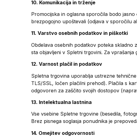
10. Komunikacija in trženje
Promocijska in oglasna sporočila bodo jasno o
brezpogojno upoštevali (odjava v sporočilu al
11. Varstvo osebnih podatkov in piškotki
Obdelava osebnih podatkov poteka skladno z G
sta objavljeni v Spletni trgovini. Za vprašanj
12. Varnost plačil in podatkov
Spletna trgovina uporablja ustrezne tehnične 
TLS/SSL, ločen plačilni prehod). Plačila s ka
odgovoren za zaščito svojih dostopov (napra
13. Intelektualna lastnina
Vse vsebine Spletne trgovine (besedila, fotogra
Brez pisnega soglasja ponudnika je prepoved
14. Omejitev odgovornosti