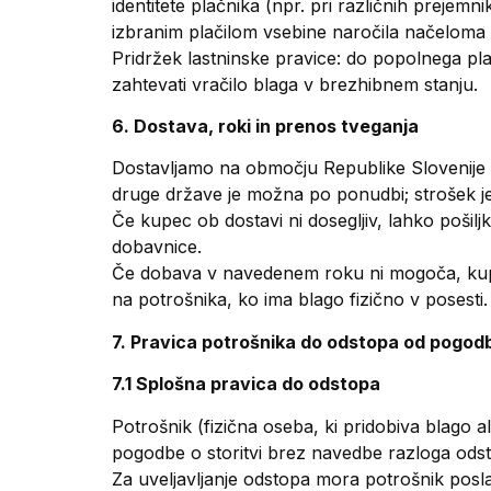
identitete plačnika (npr. pri različnih prejemn
izbranim plačilom vsebine naročila načeloma 
Pridržek lastninske pravice: do popolnega plač
zahtevati vračilo blaga v brezhibnem stanju.
6. Dostava, roki in prenos tveganja
Dostavljamo na območju Republike Slovenije p
druge države je možna po ponudbi; strošek je
Če kupec ob dostavi ni dosegljiv, lahko poši
dobavnice.
Če dobava v navedenem roku ni mogoča, kup
na potrošnika, ko ima blago fizično v posesti.
7. Pravica potrošnika do odstopa od pogod
7.1 Splošna pravica do odstopa
Potrošnik (fizična oseba, ki pridobiva blago al
pogodbe o storitvi brez navedbe razloga ods
Za uveljavljanje odstopa mora potrošnik posla