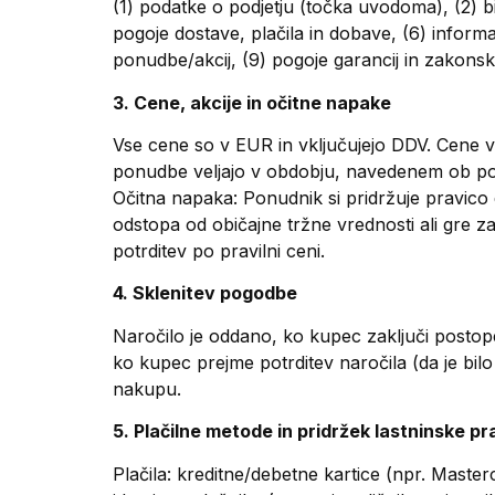
(1) podatke o podjetju (točka uvodoma), (2) bis
pogoje dostave, plačila in dobave, (6) inform
ponudbe/akcij, (9) pogoje garancij in zakons
3. Cene, akcije in očitne napake
Vse cene so v EUR in vključujejo DDV. Cene ve
ponudbe veljajo v obdobju, navedenem ob pos
Očitna napaka: Ponudnik si pridržuje pravico 
odstopa od običajne tržne vrednosti ali gre
potrditev po pravilni ceni.
4. Sklenitev pogodbe
Naročilo je oddano, ko kupec zaključi postop
ko kupec prejme potrditev naročila (da je bilo
nakupu.
5. Plačilne metode in pridržek lastninske pr
Plačila: kreditne/debetne kartice (npr. Master