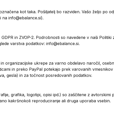
značena kot taka. Pošiljatelj bo razviden. Vašo željo po o
i na info@ebalance.si).
DPR in ZVOP-2. Podrobnosti so navedene v naši Politiki za
a glede varstva podatkov: info@ebalance.si.
in organizacijske ukrepe za varno obdelavo naročil, osebnih 
rticami in preko PayPal potekajo prek varovanih vmesnikov 
va, gesla) in za točnost posredovanih podatkov.
fije, grafika, logotipi, opisi ipd.) so zaščitene z avtorskim
ano kakršnokoli reproduciranje ali druga uporaba vsebin.